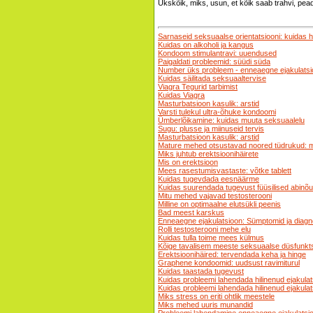
Ükskõik, miks, usun, et kõik saab trahvi, pead
Sarnaseid seksuaalse orientatsiooni: kuidas h
Kuidas on alkoholi ja kangus
Kondoom stimulantravi: uuendused
Paigaldati probleemid: süüdi süda
Number üks probleem - enneaegne ejakulats
Kuidas säilitada seksuaaltervise
Viagra Tegurid tarbimist
Kuidas Viagra
Masturbatsioon kasulik: arstid
Varsti tulekul ultra-õhuke kondoomi
Ümberlõikamine: kuidas muuta seksuaalelu
Sugu: plusse ja miinuseid tervis
Masturbatsioon kasulik: arstid
Mature mehed otsustavad noored tüdrukud: 
Miks juhtub erektsioonihäirete
Mis on erektsioon
Mees rasestumisvastaste: võtke tablett
Kuidas tugevdada eesnäärme
Kuidas suurendada tugevust füüsilised abinõ
Mitu mehed vajavad testosterooni
Milline on optimaalne elutsükli peenis
Bad meest karskus
Enneaegne ejakulatsioon: Sümptomid ja diag
Rolli testosterooni mehe elu
Kuidas tulla toime mees külmus
Kõige tavalisem meeste seksuaalse düsfunkts
Erektsioonihäired: tervendada keha ja hinge
Graphene kondoomid: uudsust ravimiturul
Kuidas taastada tugevust
Kuidas probleemi lahendada hilinenud ejakula
Kuidas probleemi lahendada hilinenud ejakula
Miks stress on eriti ohtlik meestele
Miks mehed uuris munandid