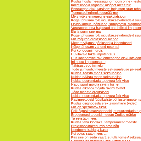
Kuidas hoida meessuguhormooni õnne - testo
Imitatsioonid orgasmi: algõpet meestele
Enneaegne ejakulatsioon: help stop-start tehn
Tunnused intiimelu eesnäärme
Miks võiks enneaegne ejakulatsioon
Kõige tõhusam folk õiguskaitsevahendeid su
Libiido langus: põhjused, sümptomid, diagnoo
Veresoonkonna haigused on ohtlikud impoten
Elu ja surm sperma
Kõige tõhusam folk õiguskaitsevahendeid su
Mis mõjutab erektsiooni mehed
Meeste viljatus: põhjused ja lahendused
Kõige tõhusam vahend potentsi
Kui kondoomi murdis
Huvitavaid fakte impotentsus
Uus lähenemine ravi enneaegne ejakulatsioon
Inimeste impotentsuse
Tähtsust soo inimelu
Tõde ja müüdid meeste seksuaalsuse pikaeal
Kuidas säästa mees seksuaaliha
Kuidas säästa mees seksuaaliha
Kuidas suurendada tugevust folk viise
Nagu sport mõjuta ravimi toimet
Kuidas alkoholi mõjuta ravimi toimet
Tõde meeste erektsiooni
Kuidas suurendada tugevust folk viise
Ravimeetodeid füüsikaliste põhjuste impotent
Kuidas diagnoosida erektsioonihäire (video)
Mis on spermotoksikoz
Folk õiguskaitsevahendeid, et suurendada tu
Erogeensed tsoonid meeste Zodiac märke
Ta eelistab mees
Kuidas teha kindlaks, temperament meeste
Erektsioonihäired: mis arsti nõu
Kondoom: kahju ja kasu
Kui poiss saab mees ...
Kas see on seda väärt, et tulla toime Aseksu