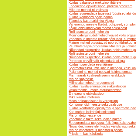
Kuidas vabaneda erektsioonihäirete
Enneaegne ejakulatsioon: päritolu probleem
Miks on mehed nii valimatu
Kuidas suurendada tugevust füüsilised abinõ
Kuidas kondoomi peale panna
Täiendav kasu tarbimist Viagra
Vähenenud meeste libiidot: põhjused, sümptom
Kõige levinumad vead meest seksi eest
Rolli testosterooni mehe elu
Mõningatel juhtudel mehed võivad võlts orgas
Vähenenud meeste libiidot: põhjused, sümptom
Mature mehed otsustavad noored tüdrukud: 
Psühhoteraapia programmi Masters ja Johnso
Nõuanded ekspertide, kuidas hoida mehe tug
Rolli testosterooni mehe elu
Nõuanded ekspertide, kuidas hoida mehe tug
Pere sex on võimalik pikendada eluiga
Kuidas tugevdada eesnäärme
Spermotoksikoz: mis juhtub mehega, kellel on
Paljunemine: mehed peavad hoidma ennast
Mis määrab kvaliteedi seemnerakkude
Mis on satyriasis
Milline ala mehed - erogeensed
Kuidas ravida enneaegne ejakulatsioon
Vasektoomia - mees steriliseerimine
Enneaegne ejakulatsioon
Miks kaotas mehisus
Mees seksuaalsuse ja veregrupp
Komponendid meeste seksuaalsuse
Kuidas kontrollida epididymis ja spermatic pae
Kas mehed intiimhügieenitooted
Mis on detumescence
Vähetuntud fakte seksuaalse häired
Et suurendada tugevust: folk õiguskaitsevahe
Nõuandeid meestele, kuidas vältida vigu seksi
Mis on impotentsus meestel ja poistel
Priapism: kas käsitleda