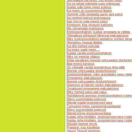
Seksuaalne karskust: mis juhtub mees
Kui sa tahad mängida sugu mänguasi
Kuidas tulla toime mees külmus
Kui mees on suurenenud libiidot
Hommik võib nimetada parim aeg seksi
Kui mehed jooksul andropause
Kas mul on vaja meest seksi
Kondoom: Kas ohutuse kaitseks
Mis nõrgendab erektsioon
Erektsioonihäired: kuidas ennetada ja vältida
Võimalikud põhjused hilinenud ejakulatsioon
Miks erektsioonihäired peetakse nuhtlus tän
Hinnatõus meeste libiidot
Kui tihti mehed seksida
Kui poiss saab mees ...
Kuidas ravida erektsioonihäired
Miks on meeste viljatus
Kõige tavalisem meeste seksuaalse düsfunkts
Bad meest karskus
On võimalik ravida impotentsus ilma pillid
Meeste seksuaalse düsfunktsiooni
Erektsioonihäired: miks arendades nagu näid
Enneaegne ejakulatsioon
Meeste seksuaalse düsfunktsiooni
Diagnoos ja häirete raviks ejakulatsioon
Omadused enneaegne ejakulatsioon
Miks mehed seksi ajal valus
Riskifaktorid arengus erektsioonihäired (video
Ways suurendada tugevust
Märgid madal testosterooni tase
Tunnused mees rasestumisvastaseid
Ways suurendada tugevust
Märgid kõrge testosteroonitase
Kuidas teha kindlaks, testosterooni tase (vide
Kuidas teha kindlaks, testosterooni tase (vide
Müüdid meeste tervis
Priapism: kas käsitleda
Viagra Tegurid tarbimist