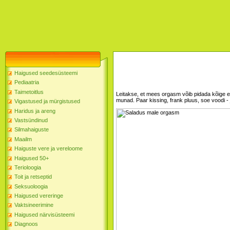
Haigused seedesüsteemi
Pediaatria
Taimetoitlus
Leitakse, et mees orgasm võib pidada kõige e
munad. Paar kissing, frank pluus, soe voodi - 
Vigastused ja mürgistused
Haridus ja areng
Vastsündinud
Silmahaiguste
Maailm
Haiguste vere ja vereloome
Haigused 50+
Terioloogia
Toit ja retseptid
Seksuoloogia
Haigused vereringe
Vaktsineerimine
Haigused närvisüsteemi
Diagnoos