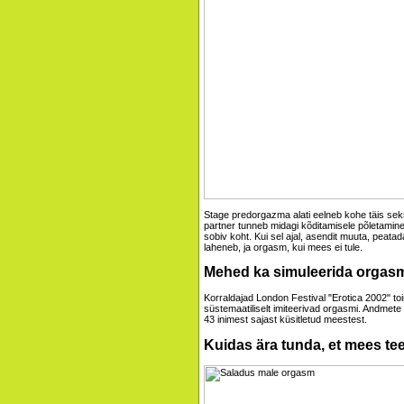
Stage predorgazma alati eelneb kohe täis sek
partner tunneb midagi kõditamisele põletamine k
sobiv koht. Kui sel ajal, asendit muuta, peatad
laheneb, ja orgasm, kui mees ei tule.
Mehed ka simuleerida orgas
Korraldajad London Festival "Erotica 2002" toim
süstemaatiliselt imiteerivad orgasmi. Andmete
43 inimest sajast küsitletud meestest.
Kuidas ära tunda, et mees te