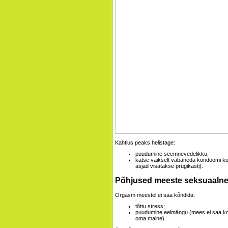
Kahtlus peaks helistage:
puudumine seemnevedelikku;
katse vaikselt vabaneda kondoomi ko
asjad visatakse prügikasti).
Põhjused meeste seksuaalne 
Orgasm meestel ei saa kõndida:
tõttu stress;
puudumine eelmängu (mees ei saa korr
oma maine).