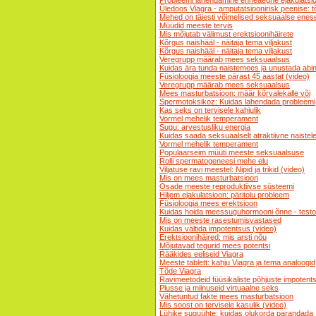
Probleemi lahendamine enneaegne ejakulatsio
Üledoos Viagra - amputatsioonirisk peenise: tõ
Mehed on täiesti võimelised seksuaalse enese
Müüdid meeste tervis
Mis mõjutab välimust erektsioonihäirete
Kõrgus naishääl - näitaja tema viljakust
Kõrgus naishääl - näitaja tema viljakust
Veregrupp määrab mees seksuaalsus
Kuidas ära tunda naistemees ja unustada ab
Füsioloogia meeste pärast 45 aastat (video)
Veregrupp määrab mees seksuaalsus
Mees masturbatsioon: määr kõrvalekalle või
Spermotoksikoz: Kuidas lahendada probleemi
Kas seks on tervisele kahjulik
Vormel mehelik temperament
Sugu: arvestusliku energia
Kuidas saada seksuaalselt atraktiivne naistel
Vormel mehelik temperament
Populaarseim müüti meeste seksuaalsuse
Rolli spermatogeneesi mehe elu
Viljatuse ravi meestel: Nipid ja trikid (video)
Mis on mees masturbatsioon
Osade meeste reproduktiivse süsteemi
Hiljem ejakulatsioon: päritolu probleem
Füsioloogia mees erektsioon
Kuidas hoida meessuguhormooni õnne - testo
Mis on meeste rasestumisvastased
Kuidas vältida impotentsus (video)
Erektsioonihäired: mis arsti nõu
Mõjutavad tegurid mees potentsi
Rääkides eeliseid Viagra
Meeste tablett: kahju Viagra ja tema analoogid
Tõde Viagra
Ravimeetodeid füüsikaliste põhjuste impotent
Plusse ja miinuseid virtuaalne seks
Vähetuntud fakte mees masturbatsioon
Mis soost on tervisele kasulik (video)
Lühike suguühte: kuidas olukorda parandada