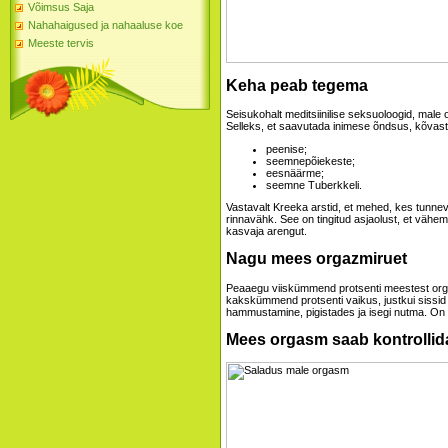
Võimsus Saja
Nahahaigused ja nahaaluse koe
Meeste tervis
Keha peab tegema
Seisukohalt meditsiinilise seksuoloogid, male
Selleks, et saavutada inimese õndsus, kõvasti
peenise;
seemnepõiekeste;
eesnäärme;
seemne Tuberkkeli.
Vastavalt Kreeka arstid, et mehed, kes tunne
rinnavähk. See on tingitud asjaolust, et vähem 
kasvaja arengut.
Nagu mees orgazmiruet
Peaaegu viiskümmend protsenti meestest orga
kakskümmend protsenti vaikus, justkui sissid
hammustamine, pigistades ja isegi nutma. On
Mees orgasm saab kontrollid